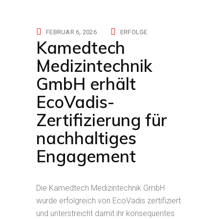
FEBRUAR 6, 2026
ERFOLGE
Kamedtech
Medizintechnik
GmbH erhält
EcoVadis-
Zertifizierung für
nachhaltiges
Engagement
Die Kamedtech Medizintechnik GmbH
wurde erfolgreich von EcoVadis zertifiziert
und unterstreicht damit ihr konsequentes