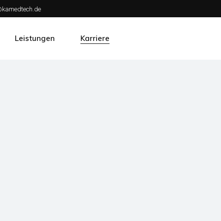
o@kamedtech.de
Leistungen
Karriere
n
Prüfungen
Wir als Arbeitgeber
tner
Management
Jobangebote
Reparatur