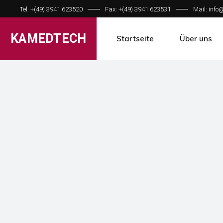
Tel: +(49) 3941 623520
Fax: +(49) 3941 623531
Mail: inf
KAMEDTECH
Startseite
Über uns
Unternehme
Ansprechpar
Jobangebote